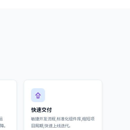
快速交付
运
敏捷开发流程,标准化组件库,缩短项
保障。
目周期,快速上线迭代。